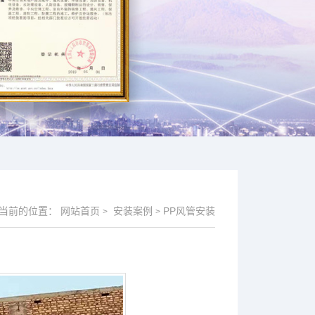
当前的位置：
网站首页
安装案例
PP风管安装
>
>