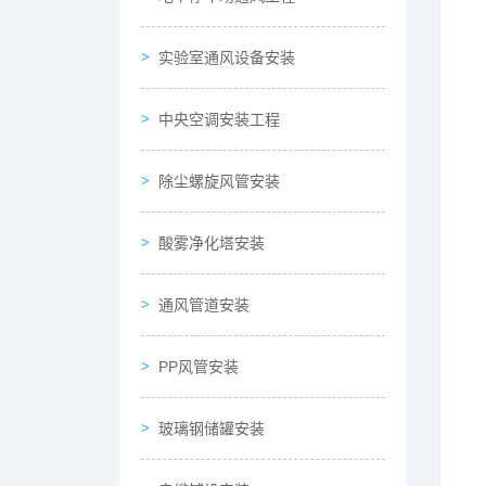
实验室通风设备安装
中央空调安装工程
除尘螺旋风管安装
酸雾净化塔安装
通风管道安装
PP风管安装
玻璃钢储罐安装